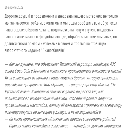
26 апреля 2022
Дорогие друзья! в продвижении и внедрении нашего материала не только
мы занимаемся трейд-маркетингом и мы рады сообщить вам об успехах
нашего дилера Броня Казань. поднимаясь на новую ступень внедрения
нашего материала в нефтедобывающие, обрабатывающие компании, он
делится своим опытом и успехами в своем интервью на страницах
авторитетного издания "БизнесОнлайн"
— Как вы думаете, что объединяет Таллинский аэропорт, китайскую АЭС,
завод Coca-Cola в Армении и испанского производителя оливкового масла?
Их все защищает от пожара и воды «жидкая броня», которую производит
российское предприятие НПО «Броня», — говорит директор «Альянс СТ»
Рустам Исламов. В интервью нашему изданию он рассказал, как
познакомился с инновационной краской, способной решать вопросы
промышленных масштабов, почему ей пользуются строители по всему миру
и почему закупать ее выгоднее у дилера, а не на маркетплейсе.
— На каких промышленных объектах вам довелось проводить работы?
— Один из наших крупнейших заказчиков — «Татнефть». Для них проводили