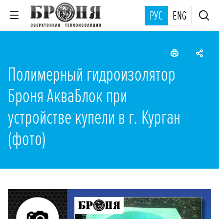
РУС
ENG
Полимерный гидроизолятор
Броня АкваБлок при
устройстве купели в г. Курган
(фото)