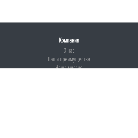
Компания
О нас
Наши преимущества
Наша миссия
Броня на страже ESG
Документы
Сертификаты
Техническая документация
Калькуляторы
Подборки по типам применения
Инструкции