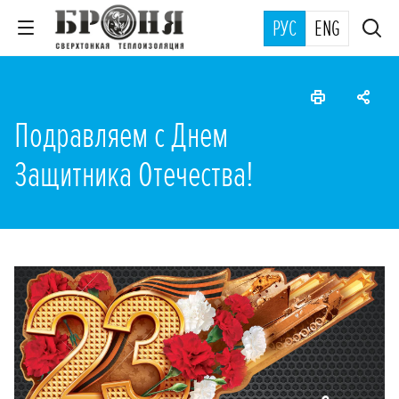
РУС
ENG
Подравляем с Днем
Защитника Отечества!