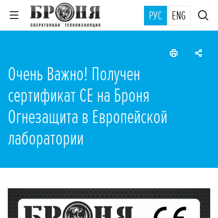
РУС
ENG
Очень Важно! Получен
сертификат СЕ на Броня
Огнезащита в Европейской
лаборатории