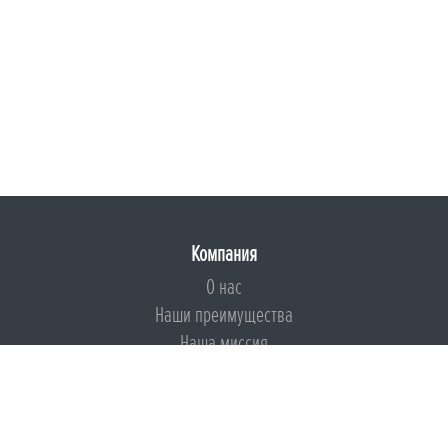
Компания
О нас
Наши преимущества
Наша миссия
Броня на страже ESG
Документы