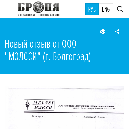
РУС
ENG
Новый отзыв от ООО
"МЭЛССИ" (г. Волгоград)