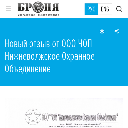
РУС
ENG
Новый отзыв от ООО ЧОП
Нижневолжское Охранное
Объединение