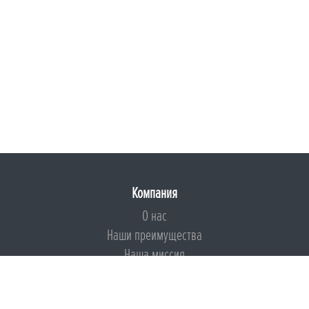
Компания
О нас
Наши преимущества
Наша миссия
Броня на страже ESG
Документы