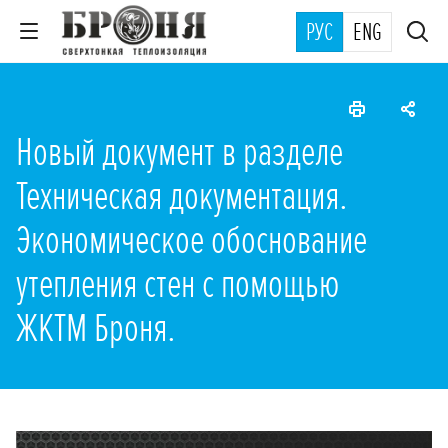
РУС
ENG
Новый документ в разделе
Техническая документация.
Экономическое обоснование
утепления стен с помощью
ЖКТМ Броня.