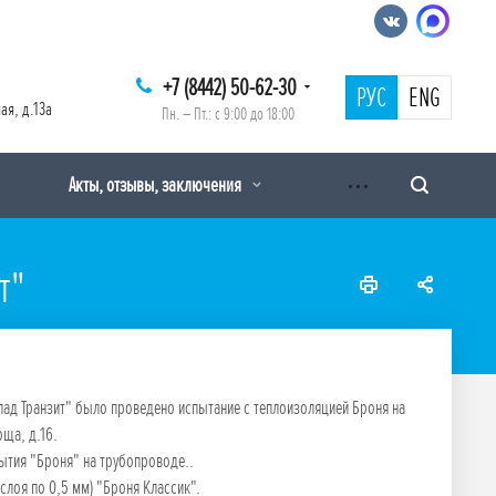
+7 (8442) 50-62-30
РУС
ENG
ая, д.13а
Пн. – Пт.: с 9:00 до 18:00
Акты, отзывы, заключения
т"
пад Транзит" было проведено испытание с теплоизоляцией Броня на
оща, д.16.
тия "Броня" на трубопроводе..
слоя по 0,5 мм) "Броня Классик".