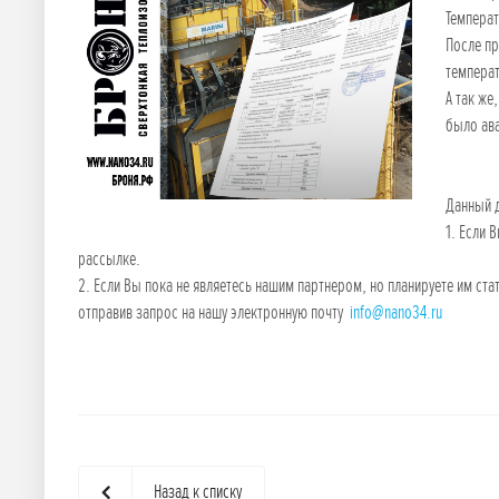
Температ
После п
температ
А так же
было ава
Данный 
1. Если 
рассылке.
2. Если Вы пока не являетесь нашим партнером, но планируете им ст
отправив запрос на нашу электронную почту
info@nano34.ru
Назад к списку