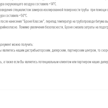
ура окружающего воздуха составила +14°С.
роведения специалистом замеров изолированной поверхности трубы при помощи с
ура составила +50°С.
, после нанесения "Броня Классик", перепад температур на трубопроводе битума в
рийноопасно. Помимо увеличения безопасности, Броня снизила затраты на подогр
документ можно получить:
Вы являетесь нашим дистрибьюторским, дилерским, партнерским центром, то скор
ать, а также если Вы являетесь потенциальным клиентом или партнером наших дил