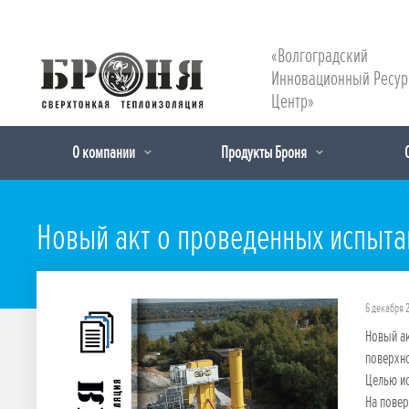
«Волгоградский
Инновационный Ресу
Центр»
О компании
Продукты Броня
Новый акт о проведенных испытан
6 декабря 
Новый ак
поверхно
Целью и
На повер