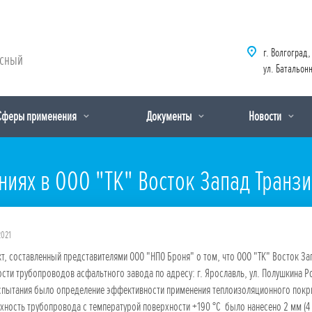
г. Волгоград,
рсный
ул. Батальонн
Сферы применения
Документы
Новости
иях в ООО "ТК" Восток Запад Транзи
2021
т, составленный представителями ООО "НПО Броня" о том, что ООО "ТК" Восток За
сти трубопроводов асфальтного завода по адресу: г. Ярославль, ул. Полушкина Р
спытания было определение эффективности применения теплоизоляционного покры
хность трубопровода с температурой поверхности +190 °С было нанесено 2 мм (4 