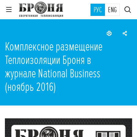
РУС
ENG
Комплексное размещение
Теплоизоляции Броня в
журнале National Business
(ноябрь 2016)