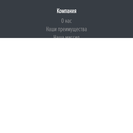
Компания
О нас
Наши преимущества
Наша миссия
Броня на страже ESG
Документы
Сертификаты
Техническая документация
Калькуляторы
Подборки по типам применения
Инструкции
Международный экологический сертификат
Патенты
Свидетельства на Товарный знак