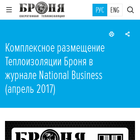
РУС
ENG
Комплексное размещение
Теплоизоляции Броня в
журнале National Business
(апрель 2017)