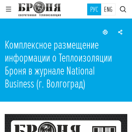
РУС
ENG
Комплексное размещение
информации о Теплоизоляции
Броня в журнале National
Business (г. Волгоград)