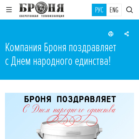
РУС
ENG
Компания Броня поздравляет
с Днем народного единства!