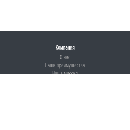
Компания
О нас
Наши преимущества
Наша миссия
Броня на страже ESG
Документы
Сертификаты
Техническая документация
Калькуляторы
Подборки по типам применения