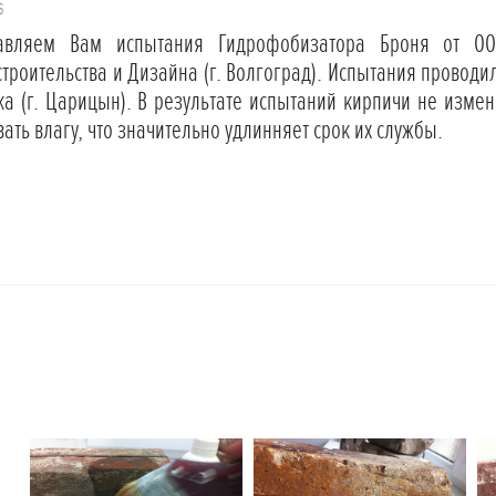
6
авляем Вам испытания Гидрофобизатора Броня от ООО
строительства и Дизайна (г. Волгоград). Испытания провод
ека (г. Царицын). В результате испытаний кирпичи не изме
ать влагу, что значительно удлинняет срок их службы.