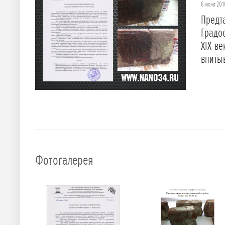
6 июня 201
Предт
Градо
XIX в
впитыв
Фотогалерея