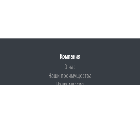
Компания
О нас
Наши преимущества
Наша миссия
Броня на страже ESG
Документы
Сертификаты
Техническая документация
Калькуляторы