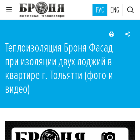
РУС
ENG
Теплоизоляция Броня Фасад
при изоляции двух лоджий в
квартире г. Тольятти (фото и
видео)