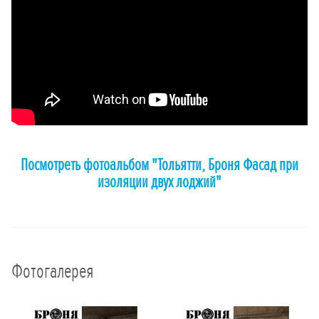
Посмотреть фотоальбом "Тольятти, Броня Фасад при
изоляции двух лоджий"
Фотогалерея