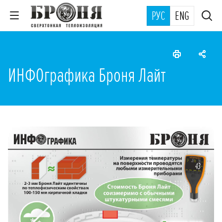
РУС
ENG
ИНФОграфика Броня Лайт