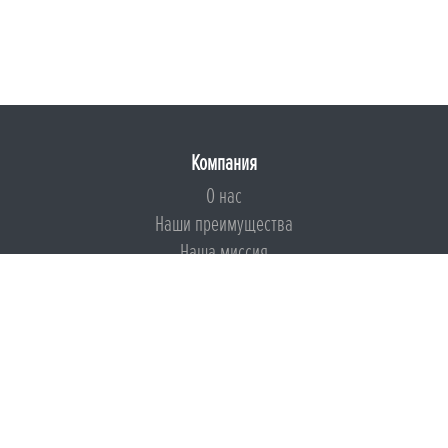
Компания
О нас
Наши преимущества
Наша миссия
Броня на страже ESG
Документы
Сертификаты
Техническая документация
Калькуляторы
Подборки по типам применения