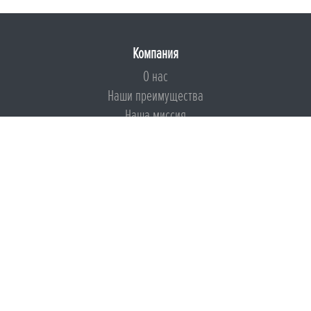
Компания
О нас
Наши преимущества
Наша миссия
Броня на страже ESG
Документы
Сертификаты
Техническая документация
Калькуляторы
Подборки по типам применения
Инструкции
Международный экологический сертификат
Патенты