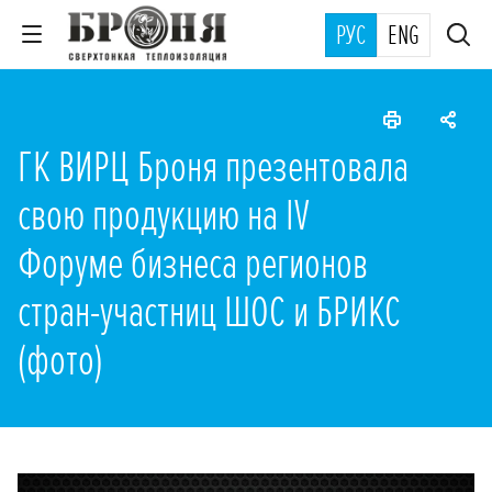
РУС
ENG
ГК ВИРЦ Броня презентовала
свою продукцию на IV
Форуме бизнеса регионов
стран-участниц ШОС и БРИКС
(фото)