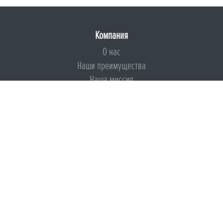
Компания
О нас
Наши преимущества
Наша миссия
Броня на страже ESG
Документы
Сертификаты
Техническая документация
Калькуляторы
Подборки по типам применения
Инструкции
Международный экологический сертификат
Патенты