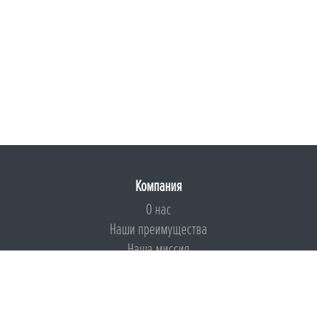
Компания
О нас
Наши преимущества
Наша миссия
Броня на страже ESG
Документы