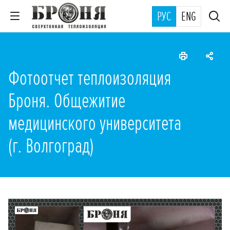
РУС
ENG
Фотоотчет теплоизоляция
Броня. Общежитие
медицинского университета
(г. Волгоград)