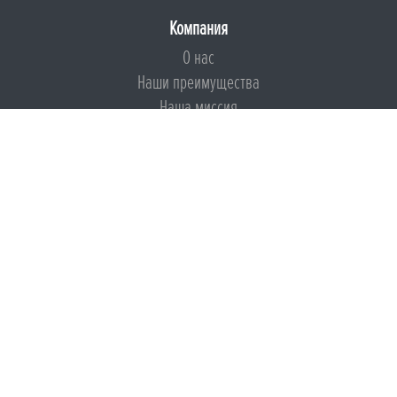
Компания
О нас
Наши преимущества
Наша миссия
Броня на страже ESG
Документы
Сертификаты
Техническая документация
Калькуляторы
Подборки по типам применения
Инструкции
Международный экологический сертификат
Патенты
Свидетельства на Товарный знак