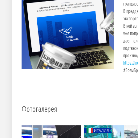
грандиоз
В преддв
экспорте
В ней вы
уже попр
дает пол
подтверж
произво
https://i
#ВсемБр
Фотогалерея