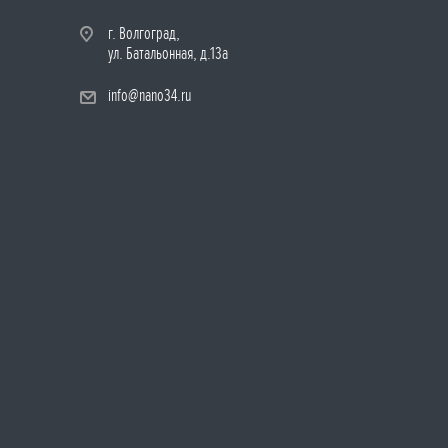
г. Волгоград,
ул. Батальонная, д.13а
info@nano34.ru