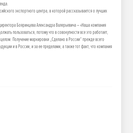
енда.
сийского экспортного центра, в которой рассказывается о лучших
о директора Бояринцева Александра Валерьевича – «Наша компания
лжать пользоваться, потому что в совокупности все это работает,
в целом. Получение маркировки „Сделано в России“ прежде всего
кции и в России, и за ее пределами, а также тот факт, что компания