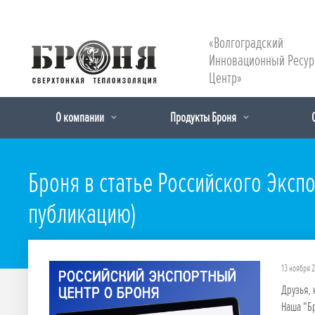
«Волгоградский
Инновационный Ресу
Центр»
О компании
Продукты Броня
Броня в статье Российского Эксп
публикацию)
13 ноября 
Друзья, 
Наша "Бр