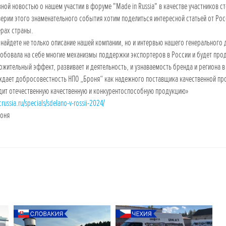
ной новостью о нашем участии в форуме "Made in Russia" в качестве участников ст
ерии этого знаменательного события хотим поделиться интересной статьей от Рос
рах страны.
 найдете не только описание нашей компании, но и интервью нашего генеральног
обовала на себе многие механизмы поддержки экспортеров в России и будет продо
ожительный эффект, развивает и деятельность, и узнаваемость бренда и региона 
дает добросовестность НПО „Броня“ как надежного поставщика качественной проду
дит отечественную качественную и конкурентоспособную продукцию»
ncrussia.ru/specials/sdelano-v-rossii-2024/
оня