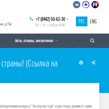
+7 (8442) 50-62-30
РУС
ENG
ая, д.13а
Пн. – Пт.: с 9:00 до 18:00
Акты, отзывы, заключения
 страны! (Ссылка на
победителями конкурса "Экспортер года" и уже скоро делимся с вами