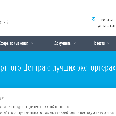
г. Волгоград,
рсный
ул. Батальонн
Сферы применения
Документы
Новости
ортного Центра о лучших экспортерах
2024
коллеги с гордостью делимся отличной новостью
оня" снова в центре внимания! Как мы уже сообщали в этом году мы снова стали 