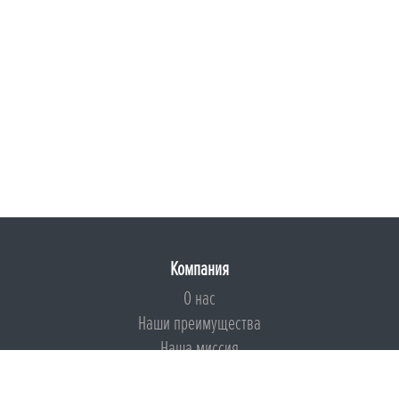
Компания
О нас
Наши преимущества
Наша миссия
Броня на страже ESG