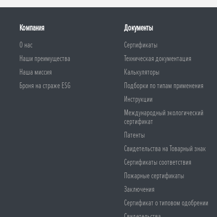
Компания
Документы
О нас
Сертификаты
Наши преимущества
Техническая документация
Наша миссия
Калькуляторы
Броня на страже ESG
Подборки по типам применения
Инструкции
Международный экологический
сертификат
Патенты
Свидетельства на Товарный знак
Сертификаты соответствия
Пожарные сертификаты
Заключения
Сертификат о типовом одобрении
Свидетельства