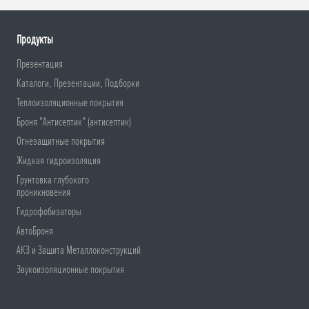
Продукты
Презентация
Каталоги, Презентации, Подборки
Теплоизоляционные покрытия
Броня "Антисептик" (антисептик)
Огнезащитные покрытия
Жидкая гидроизоляция
Грунтовка глубокого
проникновения
Гидрофобизаторы
АвтоБроня
АКЗ и Защита Металлоконструкций
Звукоизоляционные покрытия