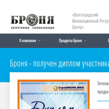
«Волгоградский
Инновационный Ресу
Центр»
О компании
Продукты Броня
Броня - получен диплом участни
Теплои
продук