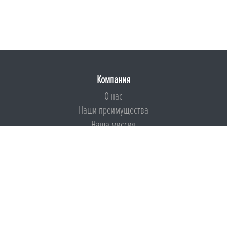
Компания
О нас
Наши преимущества
Наша миссия
Броня на страже ESG
Документы
Сертификаты
Техническая документация
Калькуляторы
Подборки по типам применения