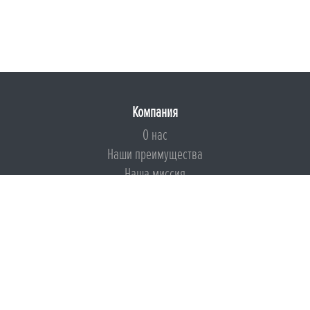
Компания
О нас
Наши преимущества
Наша миссия
Броня на страже ESG
Документы
Сертификаты
Техническая документация
Калькуляторы
Подборки по типам применения