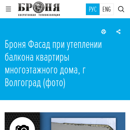
РУС
ENG
Броня Фасад при утеплении
балкона квартиры
многоэтажного дома, г
Волгоград (фото)