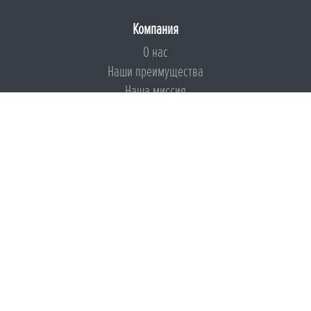
Компания
О нас
Наши преимущества
Наша миссия
Броня на страже ESG
Документы
Сертификаты
Техническая документация
Калькуляторы
Подборки по типам применения
Инструкции
Международный экологический сертификат
Патенты
Свидетельства на Товарный знак