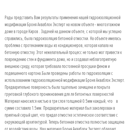
Рады представить Вам результаты применения нашей гидроизоляционной
модификации Броня Акваблок Эксперт на новом объекте - многоэтажном
доме в городе Киров . Задачей на данном объекте, с которой мы успешно
справились, была гидроизоляция бетонной отмостки. На объекте имелась
проблема с протеканием воды из кондиционеров, которая капала на
бетонную отмостку. Этот нежелательный процесс не только мог привести к
повреждению стен и фундамента дома, но и создавал неблагоприятную
внешнюю среду, которая требовала постоянной просушки феном и
подвешенного картона.Были проведены работы по гидроизоляции с
использованием гидроизоляционной модификации Броня Акваблок Эксперт.
Предварительно поверхность была тщательно зачищена и покрыта
грунтовкой глубокого проникновения для ля бетонгных поверхностей
Материал наносился кистью в три слоя толщиной 0.5мм каждый, что в
сумме составило 1.5мм. Предварительно материал был заколерован в
приятный серый цвет, что придал отмостке эстетическое соответствие с
окружающей архитектурой. Теперь бетонная отмостка полностью защищена
от воздействия воды. Наш материал Броня Акваблок Эксперт обладает