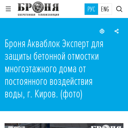
РУС
ENG
Броня Акваблок Эксперт для
защиты бетонной отмостки
многоэтажного дома от
постоянного воздействия
воды, г. Киров. (фото)