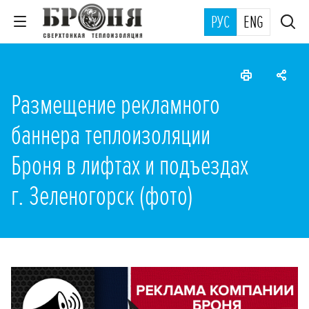
РУС
ENG
Размещение рекламного
баннера теплоизоляции
Броня в лифтах и подъездах
г. Зеленогорск (фото)