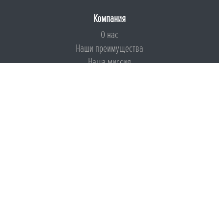
Компания
О нас
Наши преимущества
Наша миссия
Броня на страже ESG
Документы
Сертификаты
Техническая документация
Калькуляторы
Подборки по типам применения
Инструкции
Международный экологический сертификат
Патенты
Свидетельства на Товарный знак