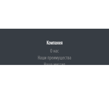
Компания
О нас
Наши преимущества
Наша миссия
Броня на страже ESG
Документы
Сертификаты
Техническая документация
Калькуляторы