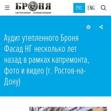
РУС
ENG
Аудит утепленного Броня
Фасад НГ несколько лет
назад в рамках капремонта,
фото и видео (г. Ростов-на-
Дону)