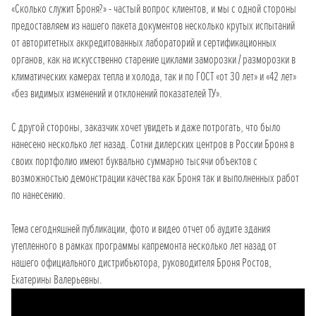
«Сколько служит Броня?» - частый вопрос клиентов, и мы с одной стороны
предоставляем из нашего пакета документов несколько крутых испытаний
от авторитетных аккредитованных лабораторий и сертификационных
органов, как на искусственно старение циклами заморозки / разморозки в
климатических камерах тепла и холода, так и по ГОСТ «от 30 лет» и «42 лет»
«без видимых изменений и отклонений показателей ТУ».
С другой стороны, заказчик хочет увидеть и даже потрогать, что было
нанесено несколько лет назад. Сотни дилерских центров в России Броня в
своих портфолио имеют буквально суммарно тысячи объектов с
возможностью демонстрации качества как Броня так и выполненных работ
по нанесению.
Тема сегодняшней публикации, фото и видео отчет об аудите здания
утепленного в рамках программы капремонта несколько лет назад от
нашего официального дистрибьютора, руководителя Броня Ростов,
Екатерины Валерьевны.