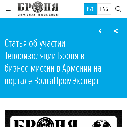
РУС
ENG
Статья об участии
Теплоизоляции Броня в
бизнес-миссии в Армении на
портале ВолгаПромЭксперт