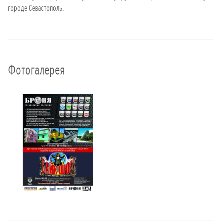
городе Севастополь.
Фотогалерея