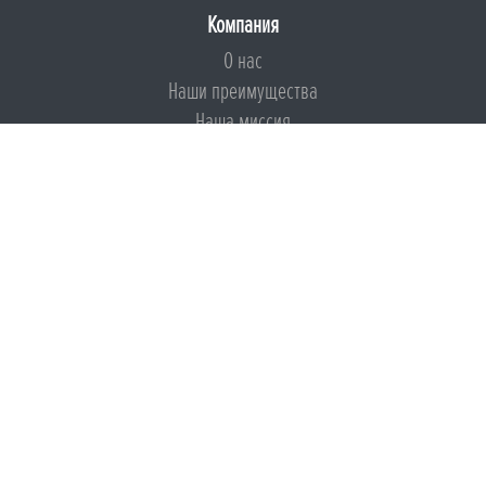
Компания
О нас
Наши преимущества
Наша миссия
Броня на страже ESG
Документы
Сертификаты
Техническая документация
Калькуляторы
Подборки по типам применения
Инструкции
Международный экологический сертификат
Патенты
Свидетельства на Товарный знак
Сертификаты соответствия