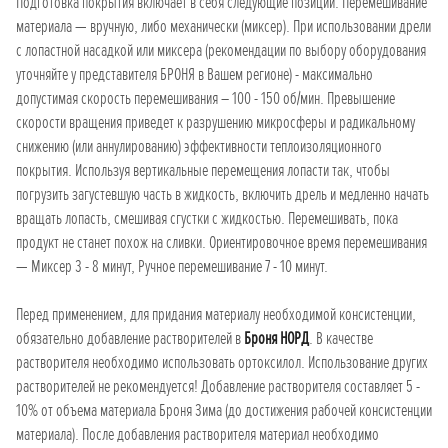
Подготовка покрытия включает в себя следующие позиции: Перемешивание
материала — вручную, либо механически (миксер). При использовании дрели
с лопастной насадкой или миксера (рекомендации по выбору оборудования
уточняйте у представителя БРОНЯ в Вашем регионе) - максимально
допустимая скорость перемешивания – 100 - 150 об/мин. Превышение
скорости вращения приведет к разрушению микросферы и радикальному
снижению (или аннулированию) эффективности теплоизоляционного
покрытия. Используя вертикальные перемещения лопасти так, чтобы
погрузить загустевшую часть в жидкость, включить дрель и медленно начать
вращать лопасть, смешивая сгустки с жидкостью. Перемешивать, пока
продукт не станет похож на сливки. Ориентировочное время перемешивания
— Миксер 3 - 8 минут, Ручное перемешивание 7 - 10 минут.
Перед применением, для придания материалу необходимой консистенции,
обязательно добавление растворителей в
Броня НОРД
. В качестве
растворителя необходимо использовать ортоксилол. Использование других
растворителей не рекомендуется! Добавление растворителя составляет 5 -
10% от объема материала Броня Зима (до достижения рабочей консистенции
материала). После добавления растворителя материал необходимо