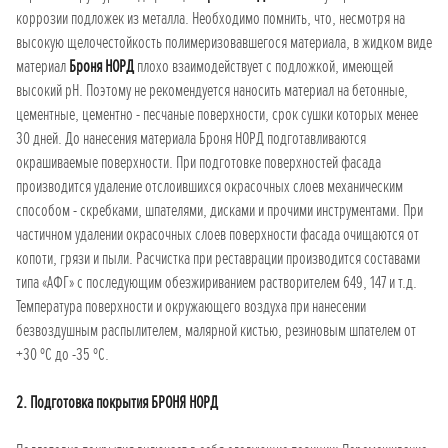
коррозии подложек из металла. Необходимо помнить, что, несмотря на
высокую щелочестойкость полимеризовавшегося материала, в жидком виде
материал
Броня НОРД
плохо взаимодействует с подложкой, имеющей
высокий рН. Поэтому не рекомендуется наносить материал на бетонные,
цементные, цементно - песчаные поверхности, срок сушки которых менее
30 дней. До нанесения материала Броня НОРД подготавливаются
окрашиваемые поверхности. При подготовке поверхностей фасада
производится удаление отслоившихся окрасочных слоев механическим
способом - скребками, шпателями, дисками и прочими инструментами. При
частичном удалении окрасочных слоев поверхности фасада очищаются от
копоти, грязи и пыли. Расчистка при реставрации производится составами
типа «АФГ» с последующим обезжириванием растворителем 649, 147 и т.д.
Температура поверхности и окружающего воздуха при нанесении
безвоздушным распылителем, малярной кистью, резиновым шпателем от
+30 ºС до -35 ºС.
2. Подготовка покрытия БРОНЯ НОРД