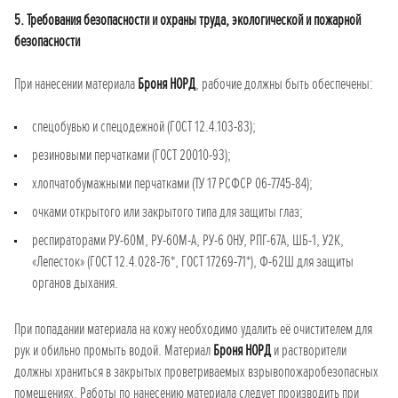
5. Требования безопасности и охраны труда, экологической и пожарной
безопасности
При нанесении материала
Броня НОРД
, рабочие должны быть обеспечены:
спецобувью и спецодежной (ГОСТ 12.4.103-83);
резиновыми перчатками (ГОСТ 20010-93);
хлопчатобумажными перчатками (ТУ 17 РСФСР 06-7745-84);
очками открытого или закрытого типа для защиты глаз;
респираторами РУ-60М, РУ-60М-А, РУ-6 ОНУ, РПГ-67А, ШБ-1, У2К,
«Лепесток» (ГОСТ 12.4.028-76*, ГОСТ 17269-71*), Ф-62Ш для защиты
органов дыхания.
При попадании материала на кожу необходимо удалить её очистителем для
рук и обильно промыть водой. Материал
Броня НОРД
и растворители
должны храниться в закрытых проветриваемых взрывопожаробезопасных
помещениях. Работы по нанесению материала следует производить при