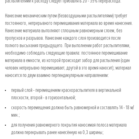
распылителями к расходу следует прибавлять 20 - 35% перерасхода.
Нанесение механическим путем (безвоздушными распылителями) требует
постоянного, непрерывного перемешивания материала во время нанесения.
Нанесение материала выполняют сплошным равномерным слоем, без
пропусков и разрывов. Нанесение каждого слоя производится после
полного высыхания предыдущего. При выполнении работ распылителями,
необходимо соблюдать следующие правила: постоянное перемешивание
материала в емкости, из которой происходит забор для распыления (один
человек непрерывно перемешивает, другой в это время наносит); материал
наносится по двум взаимно перпендикулярным направлениям:
первый слой - перемещением краскораспылителя в вертикальной
плоскости, второй - в горизонтальной;
скорость перемещения должна быть равномерной и составлять 14 - 18 м/
мин.;
для получения равномерного покрытия наносимая полоса материала
должна перекрывать ранее нанесённую на 0,3 ширины;