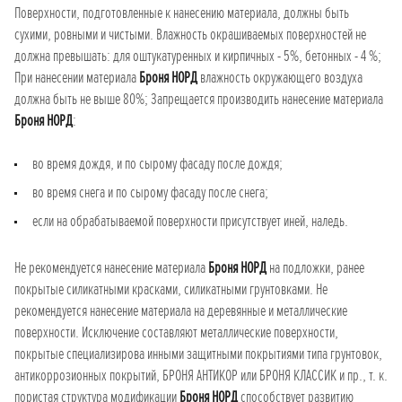
Поверхности, подготовленные к нанесению материала, должны быть
сухими, ровными и чистыми. Влажность окрашиваемых поверхностей не
должна превышать: для оштукатуренных и кирпичных - 5%, бетонных - 4 %;
При нанесении материала
Броня НОРД
влажность окружающего воздуха
должна быть не выше 80%; Запрещается производить нанесение материала
Броня НОРД
:
во время дождя, и по сырому фасаду после дождя;
во время снега и по сырому фасаду после снега;
если на обрабатываемой поверхности присутствует иней, наледь.
Не рекомендуется нанесение материала
Броня НОРД
на подложки, ранее
покрытые силикатными красками, силикатными грунтовками. Не
рекомендуется нанесение материала на деревянные и металлические
поверхности. Исключение составляют металлические поверхности,
покрытые специализирова инными защитными покрытиями типа грунтовок,
антикоррозионных покрытий, БРОНЯ АНТИКОР или БРОНЯ КЛАССИК и пр., т. к.
пористая структура модификации
Броня НОРД
способствует развитию