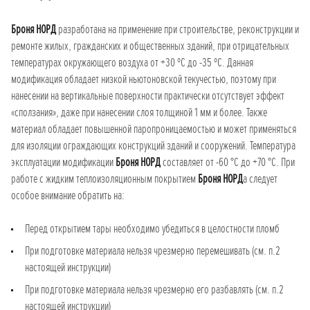
Броня НОРД
разработана на применение при строительстве, реконструкции и
ремонте жилых, гражданских и общественных зданий, при отрицательных
температурах окружающего воздуха от +30 ºС до -35 ºС. Данная
модификация обладает низкой ньютоновской текучестью, поэтому при
нанесении на вертикальные поверхности практически отсутствует эффект
«сползания», даже при нанесении слоя толщиной 1 мм и более. Также
материал обладает повышенной паропроницаемостью и может применяться
для изоляции ограждающих конструкций зданий и сооружений. Температура
эксплуатации модификации
Броня НОРД
составляет от -60 °С до +70 °С. При
работе с жидким теплоизоляционным покрытием
Броня НОРД
а следует
особое внимание обратить на:
Перед открытием тары необходимо убедиться в целостности пломб
При подготовке материала нельзя чрезмерно перемешивать (см. п.2
настоящей инструкции)
При подготовке материала нельзя чрезмерно его разбавлять (см. п.2
настоящей инструкции)