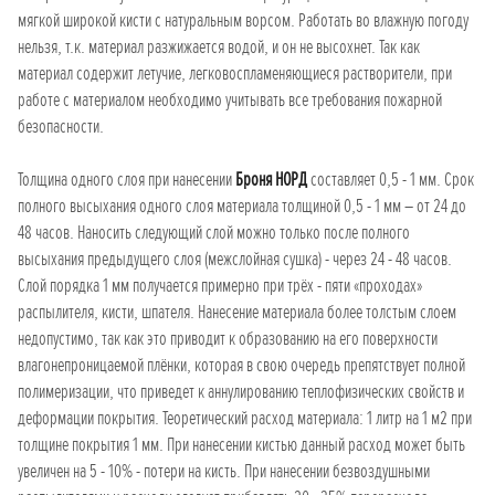
мягкой широкой кисти с натуральным ворсом. Работать во влажную погоду
нельзя, т.к. материал разжижается водой, и он не высохнет. Так как
материал содержит летучие, легковоспламеняющиеся растворители, при
работе с материалом необходимо учитывать все требования пожарной
безопасности.
Толщина одного слоя при нанесении
Броня НОРД
составляет 0,5 - 1 мм. Срок
полного высыхания одного слоя материала толщиной 0,5 - 1 мм – от 24 до
48 часов. Наносить следующий слой можно только после полного
высыхания предыдущего слоя (межслойная сушка) - через 24 - 48 часов.
Слой порядка 1 мм получается примерно при трёх - пяти «проходах»
распылителя, кисти, шпателя. Нанесение материала более толстым слоем
недопустимо, так как это приводит к образованию на его поверхности
влагонепроницаемой плёнки, которая в свою очередь препятствует полной
полимеризации, что приведет к аннулированию теплофизических свойств и
деформации покрытия. Теоретический расход материала: 1 литр на 1 м2 при
толщине покрытия 1 мм. При нанесении кистью данный расход может быть
увеличен на 5 - 10% - потери на кисть. При нанесении безвоздушными