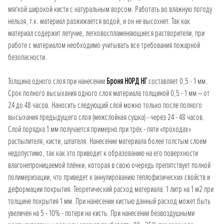
мягкой широкой кисти с натуральным ворсом. Работать во влажную погоду
нельзя, т.к. материал разжижается водой, и он не высохнет. Так как
материал содержит летучие, легковоспламеняющиеся растворители, при
работе с материалом необходимо учитывать все требования пожарной
безопасности.
Толщина одного слоя при нанесении
Броня НОРД НГ
составляет 0,5 - 1 мм.
Срок полного высыхания одного слоя материала толщиной 0,5 - 1 мм – от
24 до 48 часов. Наносить следующий слой можно только после полного
высыхания предыдущего слоя (межслойная сушка) - через 24 - 48 часов.
Слой порядка 1 мм получается примерно при трёх - пяти «проходах»
распылителя, кисти, шпателя. Нанесение материала более толстым слоем
недопустимо, так как это приводит к образованию на его поверхности
влагонепроницаемой плёнки, которая в свою очередь препятствует полной
полимеризации, что приведет к аннулированию теплофизических свойств и
деформации покрытия. Теоретический расход материала: 1 литр на 1 м2 при
толщине покрытия 1 мм. При нанесении кистью данный расход может быть
увеличен на 5 - 10% - потери на кисть. При нанесении безвоздушными