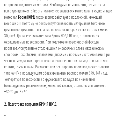
коррозии подложек из металла. Необходимо помнить, что, несмотря на
высокую щелочестойкость полимеризовавшегося материала, в жидком виде
материал
Броня НОРД
плохо взаимодействует с подложкой, имеющей
высокий рН. Поэтому не рекомендуется наносить материал на бетонные,
цементные, цементно - песчаные поверхности, срок сушки которых менее
30 дней. До нанесения материала Броня НОРД НГ подготавливаются
окрашиваемые поверхности. При подготовке поверхностей фасада
производится удаление отслоившихся окрасочных слоев механическим
способом - скребками, шпателями, дисками и прочими инструментами. При
частичном удалении окрасочных слоев поверхности фасада очищаются от
копоти, грязи и пыли. Расчистка при реставрации производится составами
типа «АФГ» с последующим обезжириванием растворителем 649, 147 и т.д.
Температура поверхности и окружающего воздуха при нанесении
безвоздушным распылителем, малярной кистью, резиновым шпателем от
+30 ºС до -35 ºС.
2. Подготовка покрытия БРОНЯ НОРД