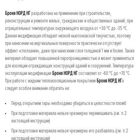
Броня НОРД НГ
разработана на применение при строительстве,
реконструкции и ремонте жилых, гражданских и общественных зданий, при
отрицательных температурах окружающего воздуха от +30 ºС до -35 ºС.
Данная модификация обладает низкой ньютоновской текучестью, поэтому
при нанесении на вертикальные поверхности практически отсутствует
эффект «сползания», даже при нанесении слоя толщиной 1 мм и более. Также
материал обладает повышенной паропроницаемостью и может применяться
для изоляции ограждающих конструкций зданий и сооружений. Температура
эксплуатации модификации
Броня НОРД НГ
составляет от -60 °С до +70 °С.
При работе с жидким теплоизоляционным покрытием
Броня НОРД НГ
а
следует особое внимание обратить на:
Перед открытием тары необходимо убедиться в целостности пломб
При подготовке материала нельзя чрезмерно перемешивать (см. п.2
настоящей инструкции)
При подготовке материала нельзя чрезмерно его разбавлять (см. п.2
настоящей инструкции)