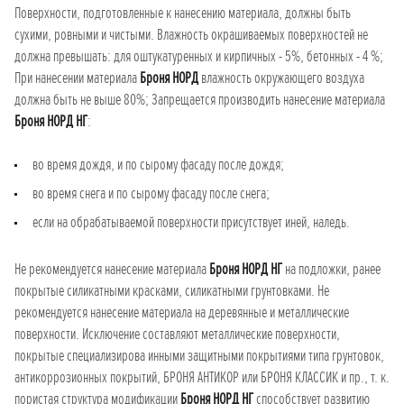
Поверхности, подготовленные к нанесению материала, должны быть
сухими, ровными и чистыми. Влажность окрашиваемых поверхностей не
должна превышать: для оштукатуренных и кирпичных - 5%, бетонных - 4 %;
При нанесении материала
Броня НОРД
влажность окружающего воздуха
должна быть не выше 80%; Запрещается производить нанесение материала
Броня НОРД НГ
:
во время дождя, и по сырому фасаду после дождя;
во время снега и по сырому фасаду после снега;
если на обрабатываемой поверхности присутствует иней, наледь.
Не рекомендуется нанесение материала
Броня НОРД НГ
на подложки, ранее
покрытые силикатными красками, силикатными грунтовками. Не
рекомендуется нанесение материала на деревянные и металлические
поверхности. Исключение составляют металлические поверхности,
покрытые специализирова инными защитными покрытиями типа грунтовок,
антикоррозионных покрытий, БРОНЯ АНТИКОР или БРОНЯ КЛАССИК и пр., т. к.
пористая структура модификации
Броня НОРД НГ
способствует развитию