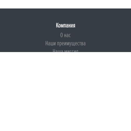
Компания
О нас
Наши преимущества
Наша миссия
Броня на страже ESG
Документы
Сертификаты
Техническая документация
Калькуляторы
Подборки по типам применения
Инструкции
Международный экологический сертификат