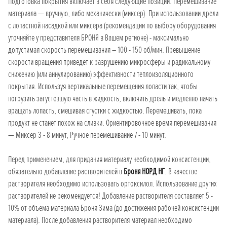
Подготовка покрытия включает в себя следующие позиции: Перемешивание
материала — вручную, либо механически (миксер). При использовании дрели
с лопастной насадкой или миксера (рекомендации по выбору оборудования
уточняйте у представителя БРОНЯ в Вашем регионе) - максимально
допустимая скорость перемешивания – 100 - 150 об/мин. Превышение
скорости вращения приведет к разрушению микросферы и радикальному
снижению (или аннулированию) эффективности теплоизоляционного
покрытия. Используя вертикальные перемещения лопасти так, чтобы
погрузить загустевшую часть в жидкость, включить дрель и медленно начать
вращать лопасть, смешивая сгустки с жидкостью. Перемешивать, пока
продукт не станет похож на сливки. Ориентировочное время перемешивания
— Миксер 3 - 8 минут, Ручное перемешивание 7 - 10 минут.
Перед применением, для придания материалу необходимой консистенции,
обязательно добавление растворителей в
Броня НОРД НГ
. В качестве
растворителя необходимо использовать ортоксилол. Использование других
растворителей не рекомендуется! Добавление растворителя составляет 5 -
10% от объема материала Броня Зима (до достижения рабочей консистенции
материала). После добавления растворителя материал необходимо