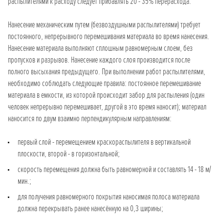
распылителями к расходу следует прибавлять 20 - 35% перерасхода.
Нанесение механическим путем (безвоздушными распылителями) требует
постоянного, непрерывного перемешивания материала во время нанесения.
Нанесение материала выполняют сплошным равномерным слоем, без
пропусков и разрывов. Нанесение каждого слоя производится после
полного высыхания предыдущего. При выполнении работ распылителями,
необходимо соблюдать следующие правила: постоянное перемешивание
материала в емкости, из которой происходит забор для распыления (один
человек непрерывно перемешивает, другой в это время наносит); материал
наносится по двум взаимно перпендикулярным направлениям:
первый слой - перемещением краскораспылителя в вертикальной
плоскости, второй - в горизонтальной;
скорость перемещения должна быть равномерной и составлять 14 - 18 м/
мин.;
для получения равномерного покрытия наносимая полоса материала
должна перекрывать ранее нанесённую на 0,3 ширины;