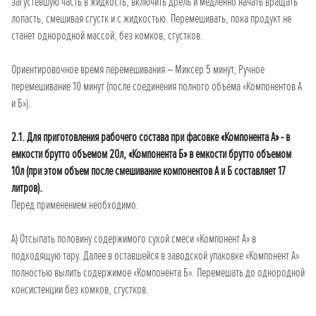
загустевшую часть в жидкость, включить дрель и медленно начать вращать
лопасть, смешивая сгустк и с жидкостью. Перемешивать, пока продукт не
станет однородной массой, без комков, сгустков.
Ориентировочное время перемешивания – Миксер 5 минут, Ручное
перемешивание 10 минут (после соединения полного объема «Компонентов А
и Б»).
2.1. Для приготовления рабочего состава при фасовке «Компонента А» - в
емкости брутто объемом 20л, «Компонента Б» в емкости брутто объемом
10л (при этом объем после смешивание компонентов А и Б составляет 17
литров).
Перед применением необходимо:
А) Отсыпать половину содержимого сухой смеси «Компонент А» в
подходящую тару. Далее в оставшейся в заводской упаковке «Компонент А»
полностью вылить содержимое «Компонента Б». Перемешать до однородной
консистенции без комков, сгустков.