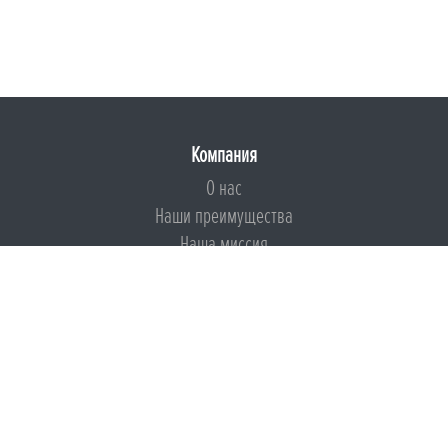
Компания
О нас
Наши преимущества
Наша миссия
Броня на страже ESG
Документы
Сертификаты
Техническая документация
Калькуляторы
Подборки по типам применения