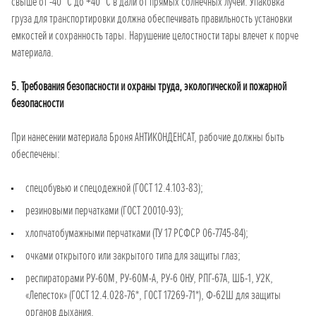
свыше от -40 °С до +40 °С в дали от прямых солнечных лучей. Упаковка
груза для транспортировки должна обеспечивать правильность установки
емкостей и сохранность тары. Нарушение целостности тары влечет к порче
материала.
5. Требования безопасности и охраны труда, экологической и пожарной
безопасности
При нанесении материала Броня АНТИКОНДЕНСАТ, рабочие должны быть
обеспечены:
спецобувью и спецодежной (ГОСТ 12.4.103-83);
резиновыми перчатками (ГОСТ 20010-93);
хлопчатобумажными перчатками (ТУ 17 РСФСР 06-7745-84);
очками открытого или закрытого типа для защиты глаз;
респираторами РУ-60М, РУ-60М-А, РУ-6 ОНУ, РПГ-67А, ШБ-1, У2К,
«Лепесток» (ГОСТ 12.4.028-76*, ГОСТ 17269-71*), Ф-62Ш для защиты
органов дыхания.