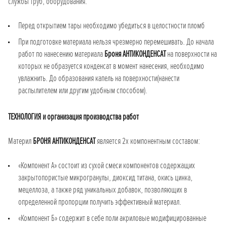
службы труб, оборудования.
Перед открытием тары необходимо убедиться в целостности пломб
При подготовке материала нельзя чрезмерно перемешивать. До начала
работ по нанесению материала
Броня АНТИКОНДЕНСАТ
на поверхности на
которых не образуется конденсат в момент нанесения, необходимо
увлажнить. До образования капель на поверхности(нанести
распылителем или другим удобным способом).
ТЕХНОЛОГИЯ и организация производства работ
Материл
БРОНЯ АНТИКОНДЕНСАТ
является 2х компонентным составом:
«Компонент А» состоит из сухой смеси компонентов содержащих
закрытопористые микрогранулы, диоксид титана, окись цинка,
мецеллоза, а также ряд уникальных добавок, позволяющих в
определенной пропорции получить эффективный материал.
«Компонент Б» содержит в себе поли акриловые модифицированные