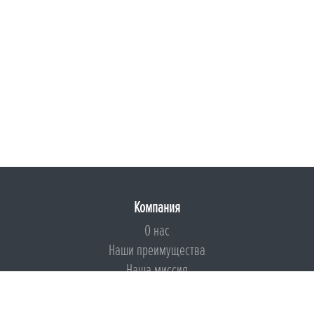
Компания
О нас
Наши преимущества
Наша миссия
Броня на страже ESG