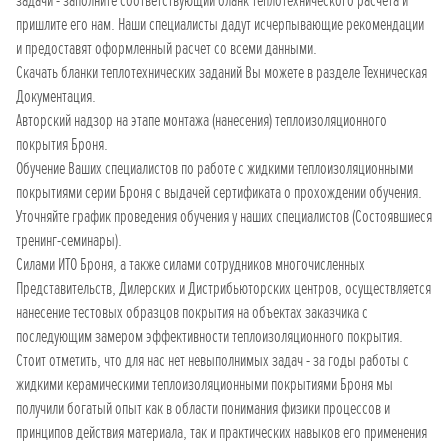
задачи - заполните соответствующий бланк теплотехнического расчета и
пришлите его нам. Наши специалисты дадут исчерпывающие рекомендации
и предоставят оформленный расчет со всеми данными.
Скачать бланки теплотехнических заданий Вы можете в разделе Техническая
Документация.
Авторский надзор на этапе монтажа (нанесения) теплоизоляционного
покрытия Броня.
Обучение Ваших специалистов по работе с жидкими теплоизоляционными
покрытиями серии Броня с выдачей сертификата о прохождении обучения.
Уточняйте график проведения обучения у наших специалистов (Состоявшиеся
тренинг-семинары).
Силами ИТО Броня, а также силами сотрудников многочисленных
Представительств, Дилерских и Дистрибьюторских центров, осуществляется
нанесение тестовых образцов покрытия на объектах заказчика с
последующим замером эффективности теплоизоляционного покрытия.
Стоит отметить, что для нас нет невыполнимых задач - за годы работы с
жидкими керамическими теплоизоляционными покрытиями Броня мы
получили богатый опыт как в области понимания физики процессов и
принципов действия материала, так и практических навыков его применения